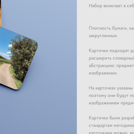
Набор включает в себя
Плотность бумаги, как
закругленные.
Карточки подходят дл
расширить словарный 
абстракцию: предметы
изображении.
На карточках указаны
поэтому они будут по
изображением предмет
Карточки были разра
стандартам методики
карточками можно, и